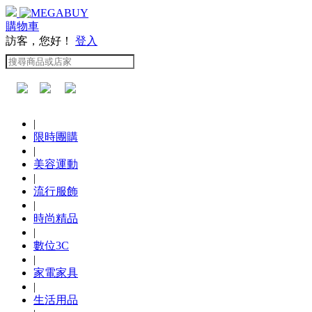
購物車
訪客，您好！
登入
|
限時團購
|
美容運動
|
流行服飾
|
時尚精品
|
數位3C
|
家電家具
|
生活用品